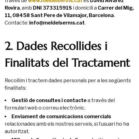
través de
www.meldelserms.cat
és
David Alvarez
Rovira
, amb
DNI 37331591S
i domicili a
Carrer del Mig,
11, 08458 Sant Pere de Vilamajor, Barcelona
.
Contacte:
info@meldelserms.cat
.
2. Dades Recollides i
Finalitats del Tractament
Recollim i tractem dades personals per a les següents
finalitats:
Gestió de consultes i contacte
a través del
formulari web o correu electrònic.
Enviament de comunicacions comercials
relacionades amb els nostres serveis, si l’usuari ho ha
autoritzat.