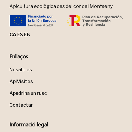
Apicultura ecològica des del cor del Montseny
CA
ES
EN
Enllaços
Nosaltres
ApiVisites
Apadrina un rusc
Contactar
Informació legal