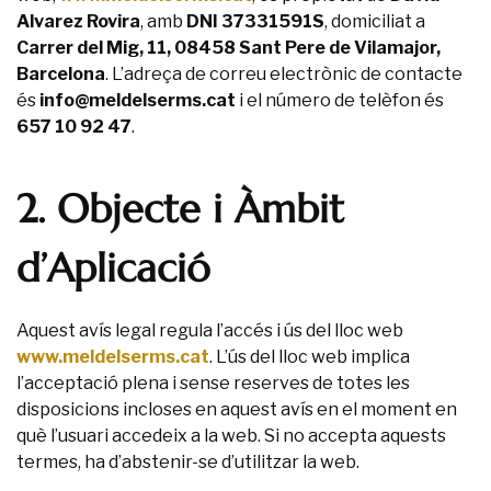
Alvarez Rovira
, amb
DNI 37331591S
, domiciliat a
Carrer del Mig, 11, 08458 Sant Pere de Vilamajor,
Barcelona
. L’adreça de correu electrònic de contacte
és
info@meldelserms.cat
i el número de telèfon és
657 10 92 47
.
2. Objecte i Àmbit
d’Aplicació
Aquest avís legal regula l’accés i ús del lloc web
www.meldelserms.cat
. L’ús del lloc web implica
l’acceptació plena i sense reserves de totes les
disposicions incloses en aquest avís en el moment en
què l’usuari accedeix a la web. Si no accepta aquests
termes, ha d’abstenir-se d’utilitzar la web.